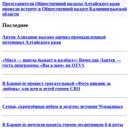
Представители Общественной палаты Алтайского края
провели встречу в Общественной палате Калининградской
области
Последнее
Антон Алиханов высоко оценил промышленный
потенциал Алтайского края
«Мясо — иногда бывает в колбасе»: Вячеслав Лаптев —
гость программы «Вы к нам» на OTVS
В Барнауле прошел трогательный «Фото пикник за
любовь» для жен и детей героев СВО
Семья, скреплённая небом и долгом: история Чувакиных
В Барнауле почтили память героев-десантников 6-й роты