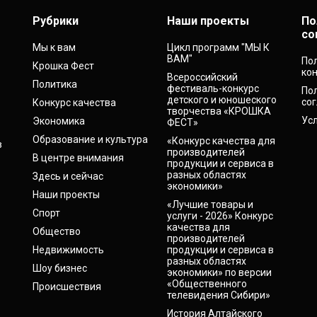
Рубрики
Наши проекты
По
со
Мы к вам
Цикл программ "МЫ К
ВАМ"
По
Крошка Фест
ко
Всероссийский
Политика
фестиваль-конкурс
По
детского и юношеского
со
Конкурс качества
творчества «КРОШКА
Ус
Экономика
ФЕСТ»
Образование и культура
«Конкурс качества для
в
производителей
В центре внимания
продукции и сервиса в
разных областях
Здесь и сейчас
экономики»
Наши проекты
«Лучшие товары и
Спорт
услуги - 2026» Конкурс
качества для
Общество
производителей
Недвижимость
продукции и сервиса в
разных областях
Шоу бизнес
экономики» по версии
«Общественного
Происшествия
телевидения Сибири»
История Алтайского