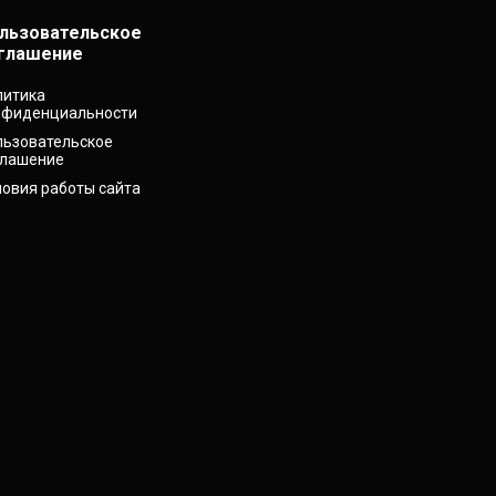
льзовательское
глашение
литика
нфиденциальности
льзовательское
глашение
ловия работы сайта