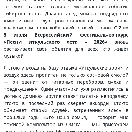
сегодня стартует главное музыкальное событие
сибирского лета. Двадцать седьмой раз подряд этот
живописный полуостров становится местом силы
для композиторов-любителей со всей страны.
С 2 по
6 июля Всероссийский фестиваль-конкурс
«Песни иткульского лета – 2026»
вновь
распахивает свои объятия для всех, кто живёт
музыкой.
Я стою у входа на базу отдыха «Уткульские зори», и
воздух здесь пропитан не только сосновой смолой
— он звенит от гитарных переборов, смеха и
предвкушения. Одни участники уже разместились в
уютных домиках, другие ставят палатки неподалёку.
Кто-то в последний раз сверяет аккорды, кто-то
обнимает старых друзей, встреченных здесь в
прошлые годы. «Это наша семья, — говорит мне
пожилой композитор из Омска. — Мы приезжаем
сюда не за победами. Мы приезжаем за воздухом, за