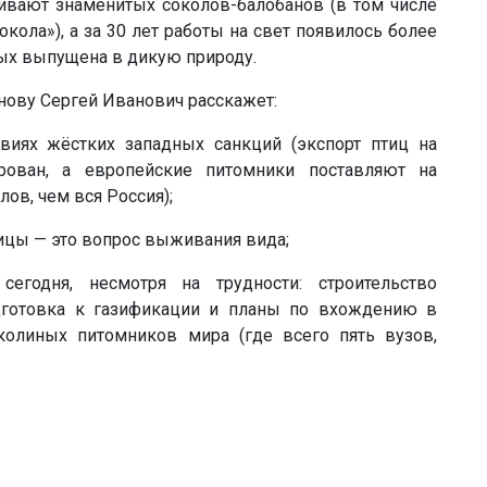
ивают знаменитых соколов-балобанов (в том числе
ола»), а за 30 лет работы на свет появилось более
рых выпущена в дикую природу.
ову Сергей Иванович расскажет:
виях жёстких западных санкций (экспорт птиц на
рован, а европейские питомники поставляют на
ов, чем вся Россия);
ицы — это вопрос выживания вида;
егодня, несмотря на трудности: строительство
одготовка к газификации и планы по вхождению в
колиных питомников мира (где всего пять вузов,