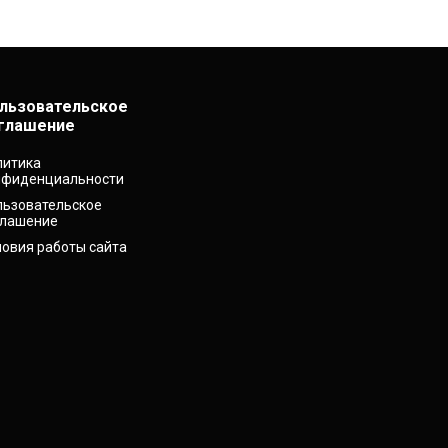
льзовательское
глашение
литика
нфиденциальности
льзовательское
глашение
ловия работы сайта