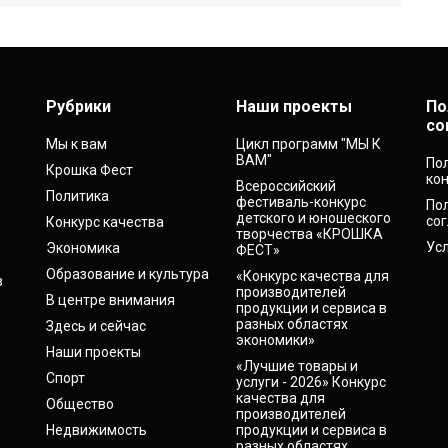
Рубрики
Наши проекты
По
со
Мы к вам
Цикл программ "МЫ К
ВАМ"
По
Крошка Фест
ко
Всероссийский
Политика
фестиваль-конкурс
По
детского и юношеского
со
Конкурс качества
творчества «КРОШКА
Ус
Экономика
ФЕСТ»
Образование и культура
«Конкурс качества для
в
производителей
В центре внимания
продукции и сервиса в
разных областях
Здесь и сейчас
экономики»
Наши проекты
«Лучшие товары и
Спорт
услуги - 2026» Конкурс
качества для
Общество
производителей
Недвижимость
продукции и сервиса в
разных областях