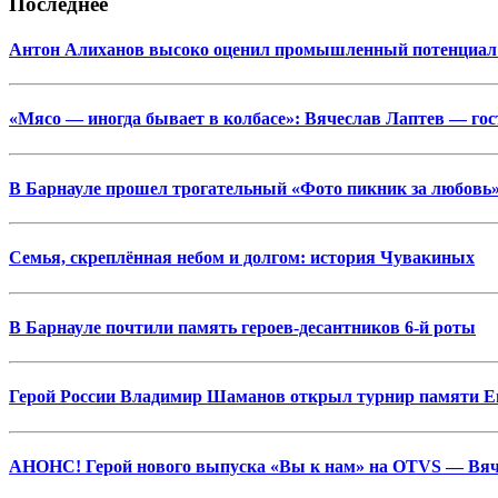
Последнее
Антон Алиханов высоко оценил промышленный потенциал
«Мясо — иногда бывает в колбасе»: Вячеслав Лаптев — г
В Барнауле прошел трогательный «Фото пикник за любовь»
Семья, скреплённая небом и долгом: история Чувакиных
В Барнауле почтили память героев-десантников 6-й роты
Герой России Владимир Шаманов открыл турнир памяти Ев
АНОНС! Герой нового выпуска «Вы к нам» на OTVS — Вяч