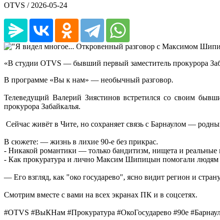
OTVS /
2026-05-24
«В студии OTVS — бывший первый заместитель прокурора З
В программе «Вы к нам» — необычный разговор.
Телеведущий Валерий Зиястинов встретился со своим бывш
прокурора Забайкалья.
Сейчас живёт в Чите, но сохраняет связь с Барнаулом — родн
В сюжете: — жизнь в лихие 90-е без прикрас.
- Никакой романтики — только бандитизм, нищета и реальные
- Как прокуратура и лично Максим Шипицын помогали людям то
— Его взгляд, как "око государево", ясно видит регион и стран
Смотрим вместе с вами на всех экранах ПК и в соцсетях.
#OTVS #ВыКНам #Прокуратура #ОкоГосударево #90е #Барнаул