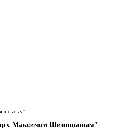
 Шипицыным"
говор с Максимом Шипицыным"