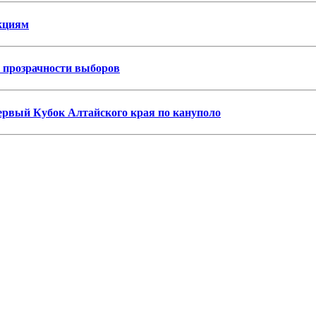
нкциям
я прозрачности выборов
первый Кубок Алтайского края по кануполо