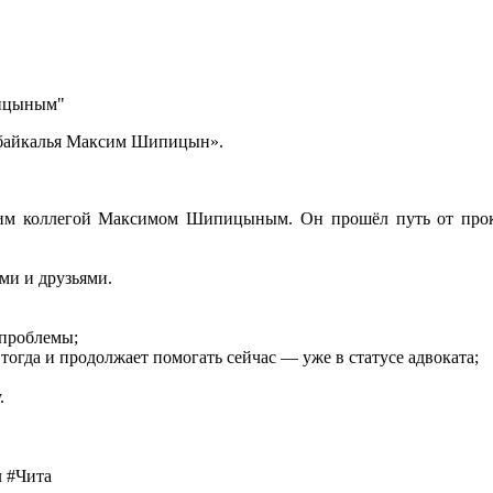
абайкалья Максим Шипицын».
им коллегой Максимом Шипицыным. Он прошёл путь от проку
ыми и друзьями.
 проблемы;
гда и продолжает помогать сейчас — уже в статусе адвоката;
у.
 #Чита