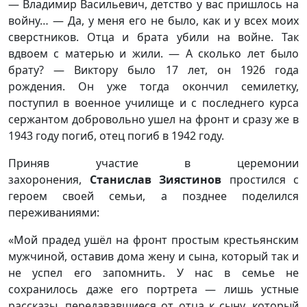
— Владимир Васильевич, детство у вас пришлось на
войну… — Да, у меня его не было, как и у всех моих
сверстников. Отца и брата убили на войне. Так
вдвоем с матерью и жили. — А сколько лет было
брату? — Виктору было 17 лет, он 1926 года
рождения. Он уже тогда окончил семилетку,
поступил в военное училище и с последнего курса
сержантом добровольно ушел на фронт и сразу же в
1943 году погиб, отец погиб в 1942 году.
Приняв участие в церемонии
захоронения,
Станислав Зиястинов
простился с
героем своей семьи, а позднее поделился
переживаниями:
«Мой прадед ушёл на фронт простым крестьянским
мужчиной, оставив дома жену и сына, который так и
не успел его запомнить. У нас в семье не
сохранилось даже его портрета — лишь устные
рассказы, передававшиеся от отца к сыну, который