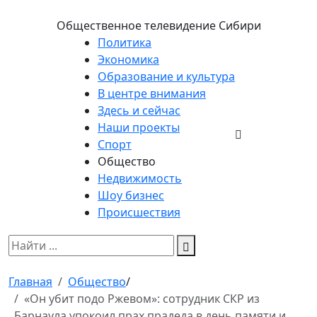
Общественное телевидение Сибири
Политика
Экономика
Образование и культура
В центре внимания
Здесь и сейчас
Наши проекты
Спорт
Общество
Недвижимость
Шоу бизнес
Происшествия
Главная
Общество
/
«Он убит подо Ржевом»: сотрудник СКР из
Барнаула упокоил прах прадеда в день памяти и