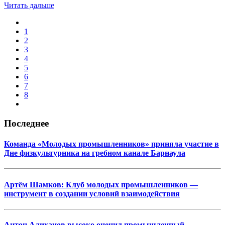
Читать дальше
1
2
3
4
5
6
7
8
Последнее
Команда «Молодых промышленников» приняла участие в
Дне физкультурника на гребном канале Барнаула
Артём Шамков: Клуб молодых промышленников —
инструмент в создании условий взаимодействия
Антон Алиханов высоко оценил промышленный