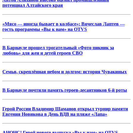
потенциал Алтайского края
«Мясо — иногда бывает в колбасе»: Вячеслав Лаптев —
гость программы «Вы к нам» на OTVS
В Барнауле прошел трогательный «Фото пикник за
любовь» для жен и детей героев СВО
Семья, скреплённая небом и долгом: история Чувакиных
В Барнауле почтили память героев-десантников 6-й роты
Герой России Владимир Шаманов открыл турнир памяти
Евгения Новикова в День ВДВ на пляже «Лапа»
АНОНС! Герой нового выпуска «Вы к нам» на OTVS —