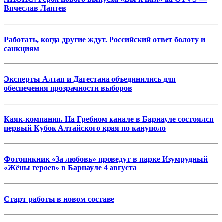
Вячеслав Лаптев
Работать, когда другие ждут. Российский ответ болоту и
санкциям
Эксперты Алтая и Дагестана объединились для
обеспечения прозрачности выборов
Каяк-компания. На Гребном канале в Барнауле состоялся
первый Кубок Алтайского края по кануполо
Фотопикник «За любовь» проведут в парке Изумрудный
«Жёны героев» в Барнауле 4 августа
Старт работы в новом составе