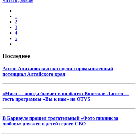
Читать дальше
1
2
3
4
5
Последнее
Антон Алиханов высоко оценил промышленный
потенциал Алтайского края
«Мясо — иногда бывает в колбасе»: Вячеслав Лаптев —
гость программы «Вы к нам» на OTVS
В Барнауле прошел трогательный «Фото пикник за
любовь» для жен и детей героев СВО