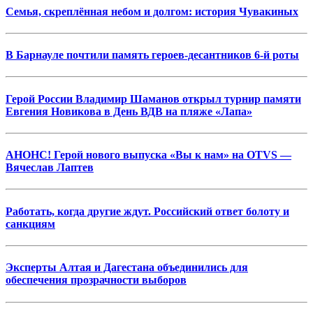
Семья, скреплённая небом и долгом: история Чувакиных
В Барнауле почтили память героев-десантников 6-й роты
Герой России Владимир Шаманов открыл турнир памяти
Евгения Новикова в День ВДВ на пляже «Лапа»
АНОНС! Герой нового выпуска «Вы к нам» на OTVS —
Вячеслав Лаптев
Работать, когда другие ждут. Российский ответ болоту и
санкциям
Эксперты Алтая и Дагестана объединились для
обеспечения прозрачности выборов