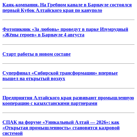
Каяк-компания. На Гребном канале в Барнауле состоялся
первый Кубок Алтайского края по кануполо
Фотопикник «За любовь» проведут в парке Изумрудный
«Жёны героев» в Барнауле 4 августа
Старт работы в новом составе
Суперфинал «Сибирской трансформации» впервые
вышел на открытый воздух
Предприятия Алтайского края развивают промышленную
кооперацию с казахстанскими партнерами
СПАК на форуме «Уникальный Алтай — 2026»: как
«Открытая промышленность» становится кадровой
системой