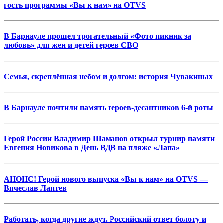
гость программы «Вы к нам» на OTVS
В Барнауле прошел трогательный «Фото пикник за
любовь» для жен и детей героев СВО
Семья, скреплённая небом и долгом: история Чувакиных
В Барнауле почтили память героев-десантников 6-й роты
Герой России Владимир Шаманов открыл турнир памяти
Евгения Новикова в День ВДВ на пляже «Лапа»
АНОНС! Герой нового выпуска «Вы к нам» на OTVS —
Вячеслав Лаптев
Работать, когда другие ждут. Российский ответ болоту и