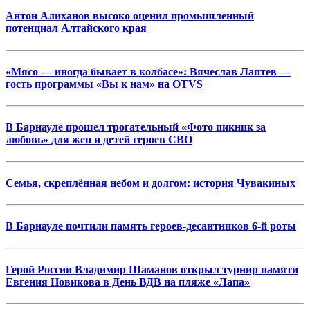
Антон Алиханов высоко оценил промышленный
потенциал Алтайского края
«Мясо — иногда бывает в колбасе»: Вячеслав Лаптев —
гость программы «Вы к нам» на OTVS
В Барнауле прошел трогательный «Фото пикник за
любовь» для жен и детей героев СВО
Семья, скреплённая небом и долгом: история Чувакиных
В Барнауле почтили память героев-десантников 6-й роты
Герой России Владимир Шаманов открыл турнир памяти
Евгения Новикова в День ВДВ на пляже «Лапа»