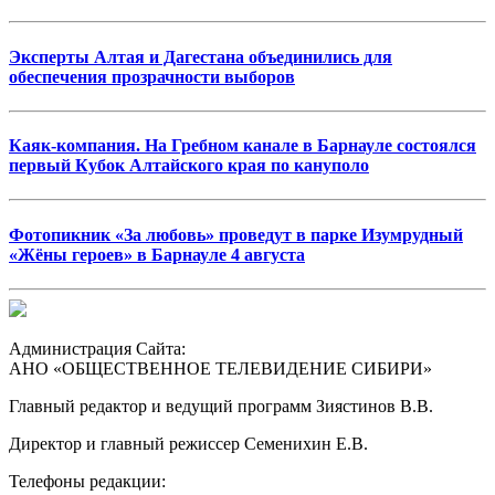
Эксперты Алтая и Дагестана объединились для
обеспечения прозрачности выборов
Каяк-компания. На Гребном канале в Барнауле состоялся
первый Кубок Алтайского края по кануполо
Фотопикник «За любовь» проведут в парке Изумрудный
«Жёны героев» в Барнауле 4 августа
Администрация Сайта:
АНО «ОБЩЕСТВЕННОЕ ТЕЛЕВИДЕНИЕ СИБИРИ»
Главный редактор и ведущий программ Зиястинов В.В.
Директор и главный режиссер Семенихин Е.В.
Телефоны редакции: