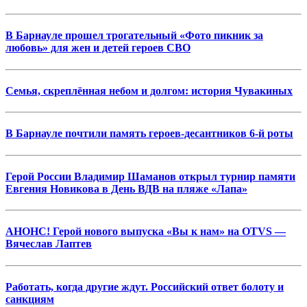
В Барнауле прошел трогательный «Фото пикник за
любовь» для жен и детей героев СВО
Семья, скреплённая небом и долгом: история Чувакиных
В Барнауле почтили память героев-десантников 6-й роты
Герой России Владимир Шаманов открыл турнир памяти
Евгения Новикова в День ВДВ на пляже «Лапа»
АНОНС! Герой нового выпуска «Вы к нам» на OTVS —
Вячеслав Лаптев
Работать, когда другие ждут. Российский ответ болоту и
санкциям