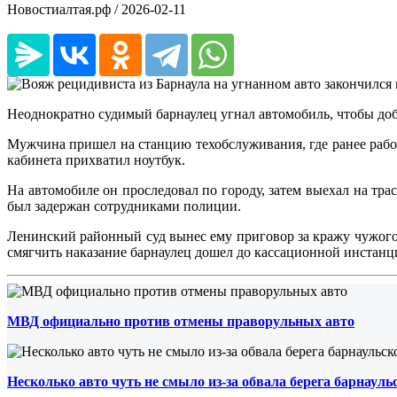
Новостиалтая.рф /
2026-02-11
Неоднократно судимый барнаулец угнал автомобиль, чтобы добр
Мужчина пришел на станцию техобслуживания, где ранее работа
кабинета прихватил ноутбук.
На автомобиле он проследовал по городу, затем выехал на тра
был задержан сотрудниками полиции.
Ленинский районный суд вынес ему приговор за кражу чужого
смягчить наказание барнаулец дошел до кассационной инстанци
МВД официально против отмены праворульных авто
Несколько авто чуть не смыло из-за обвала берега барнаул