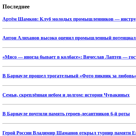
Последнее
Артём Шамков: Клуб молодых промышленников — инструме
Антон Алиханов высоко оценил промышленный потенциал
«Мясо — иногда бывает в колбасе»: Вячеслав Лаптев — г
В Барнауле прошел трогательный «Фото пикник за любовь»
Семья, скреплённая небом и долгом: история Чувакиных
В Барнауле почтили память героев-десантников 6-й роты
Герой России Владимир Шаманов открыл турнир памяти Ев