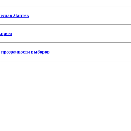
еслав Лаптев
нкциям
я прозрачности выборов