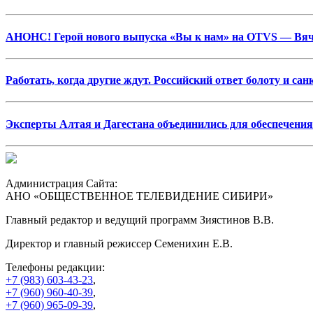
АНОНС! Герой нового выпуска «Вы к нам» на OTVS — Вяч
Работать, когда другие ждут. Российский ответ болоту и са
Эксперты Алтая и Дагестана объединились для обеспечени
Администрация Сайта:
АНО «ОБЩЕСТВЕННОЕ ТЕЛЕВИДЕНИЕ СИБИРИ»
Главный редактор и ведущий программ Зиястинов В.В.
Директор и главный режиссер Семенихин Е.В.
Телефоны редакции:
+7 (983) 603-43-23
,
+7 (960) 960-40-39
,
+7 (960) 965-09-39
,