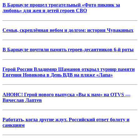
В Барнауле прошел трогательный «Фото пикник за
любовь» для жен и детей героев СВО
Семья, скреплённая небом и долгом: история Чувакиных
В Барнауле почтили память героев-десантников 6-й роты
Герой России Владимир Шаманов открыл турнир памяти
Евгения Новикова в День ВДВ на пляже «Лапа»
АНОНС! Герой нового выпуска «Вы к нам» на OTVS —
Вячеслав Лаптев
Работать, когда другие ждут. Российский ответ болоту и
санкциям