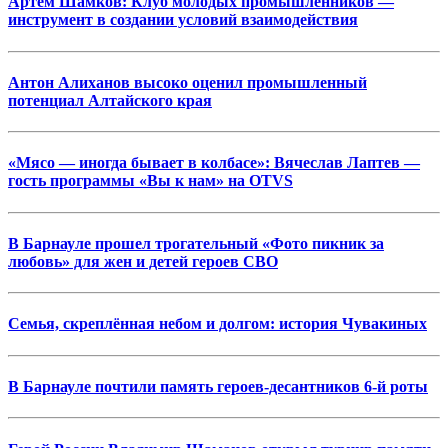
Артём Шамков: Клуб молодых промышленников —
инструмент в создании условий взаимодействия
Антон Алиханов высоко оценил промышленный
потенциал Алтайского края
«Мясо — иногда бывает в колбасе»: Вячеслав Лаптев —
гость программы «Вы к нам» на OTVS
В Барнауле прошел трогательный «Фото пикник за
любовь» для жен и детей героев СВО
Семья, скреплённая небом и долгом: история Чувакиных
В Барнауле почтили память героев-десантников 6-й роты