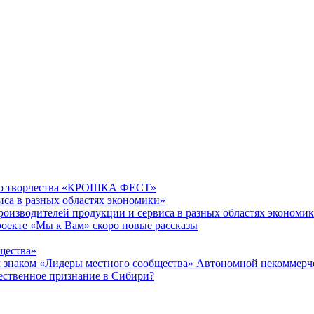
ого творчества «КРОШКА ФЕСТ»
иса в разных областях экономики»
производителей продукции и сервиса в разных областях эконом
проекте «Мы к Вам» скоро новые рассказы
щества»
ком «Лидеры местного сообщества» Автономной некоммерчес
ественное признание в Сибири?