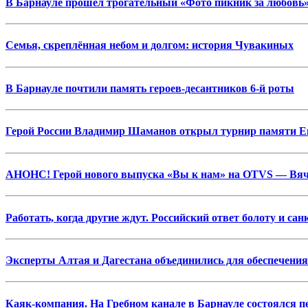
В Барнауле прошел трогательный «Фото пикник за любовь»
Семья, скреплённая небом и долгом: история Чувакиных
В Барнауле почтили память героев-десантников 6-й роты
Герой России Владимир Шаманов открыл турнир памяти Ев
АНОНС! Герой нового выпуска «Вы к нам» на OTVS — Вяч
Работать, когда другие ждут. Российский ответ болоту и са
Эксперты Алтая и Дагестана объединились для обеспечени
Каяк-компания. На Гребном канале в Барнауле состоялся 