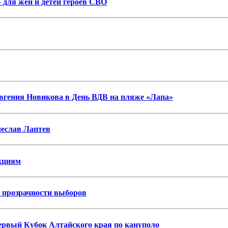
 для жен и детей героев СВО
гения Новикова в День ВДВ на пляже «Лапа»
еслав Лаптев
нкциям
я прозрачности выборов
первый Кубок Алтайского края по кануполо