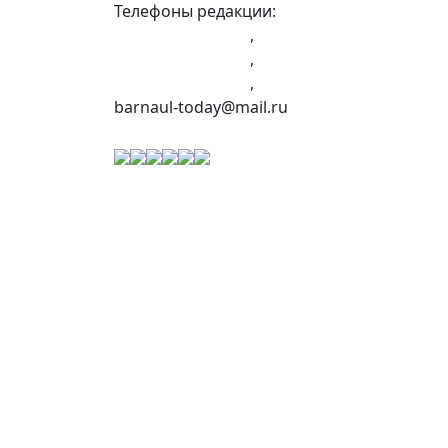
Телефоны редакции:
+7 (983) 603-43-23
,
+7 (960) 960-40-39
,
+7 (960) 965-09-39
,
barnaul-today@mail.ru