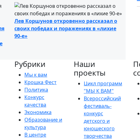
Лев Коршунов откровенно рассказал о
ля
своих победах и поражениях в «лихие
90-е»
е
Рубрики
Наши
П
проекты
с
Мы к вам
Крошка Фест
Цикл программ
Политика
"МЫ К ВАМ"
Конкурс
Всероссийский
качества
фестиваль-
Экономика
конкурс
Образование и
детского и
культура
юношеского
В центре
творчества