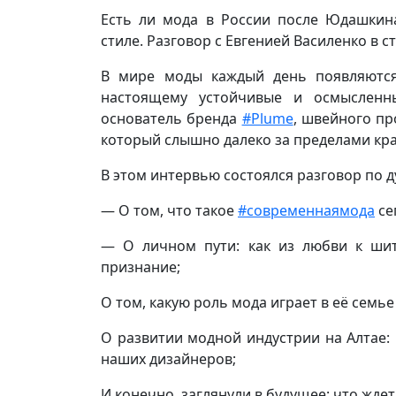
Есть ли мода в России после Юдашкин
стиле. Разговор с Евгенией Василенко в с
В мире моды каждый день появляются
настоящему устойчивые и осмысленны
основатель бренда
#Plume
, швейного пр
который слышно далеко за пределами кра
В этом интервью состоялся разговор по 
— О том, что такое
#современнаямода
се
— О личном пути: как из любви к ши
признание;
О том, какую роль мода играет в её семье
О развитии модной индустрии на Алтае:
наших дизайнеров;
И конечно, заглянули в будущее: что ждет