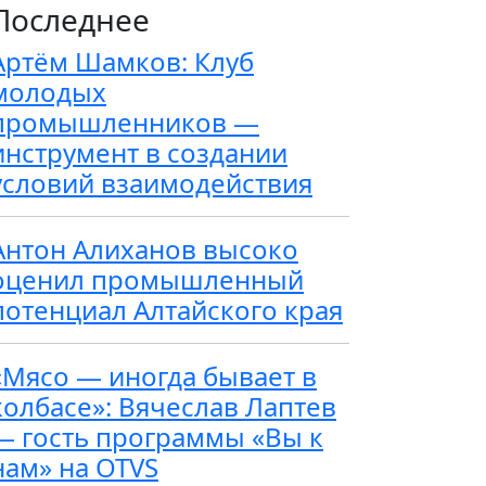
Последнее
Артём Шамков: Клуб
молодых
промышленников —
инструмент в создании
условий взаимодействия
Антон Алиханов высоко
оценил промышленный
потенциал Алтайского края
«Мясо — иногда бывает в
колбасе»: Вячеслав Лаптев
— гость программы «Вы к
нам» на OTVS