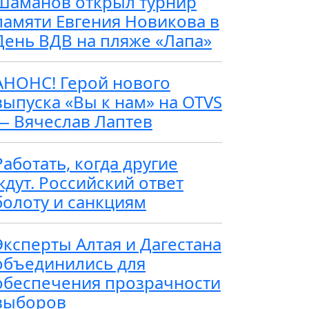
Шаманов открыл турнир
памяти Евгения Новикова в
День ВДВ на пляже «Лапа»
АНОНС! Герой нового
выпуска «Вы к нам» на OTVS
— Вячеслав Лаптев
Работать, когда другие
ждут. Российский ответ
болоту и санкциям
Эксперты Алтая и Дагестана
объединились для
обеспечения прозрачности
выборов