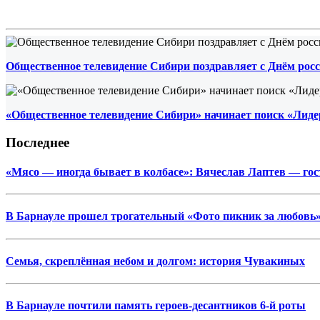
Общественное телевидение Сибири поздравляет с Днём росс
«Общественное телевидение Сибири» начинает поиск «Лиде
Последнее
«Мясо — иногда бывает в колбасе»: Вячеслав Лаптев — г
В Барнауле прошел трогательный «Фото пикник за любовь»
Семья, скреплённая небом и долгом: история Чувакиных
В Барнауле почтили память героев-десантников 6-й роты