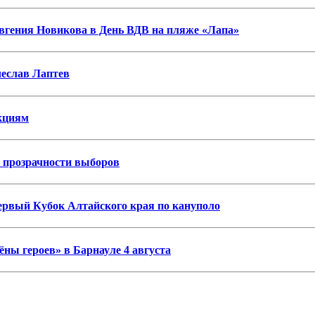
гения Новикова в День ВДВ на пляже «Лапа»
еслав Лаптев
нкциям
я прозрачности выборов
первый Кубок Алтайского края по кануполо
ны героев» в Барнауле 4 августа