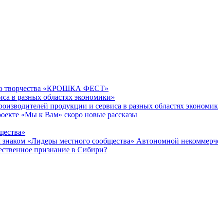
ого творчества «КРОШКА ФЕСТ»
иса в разных областях экономики»
производителей продукции и сервиса в разных областях эконом
проекте «Мы к Вам» скоро новые рассказы
щества»
ком «Лидеры местного сообщества» Автономной некоммерчес
ественное признание в Сибири?