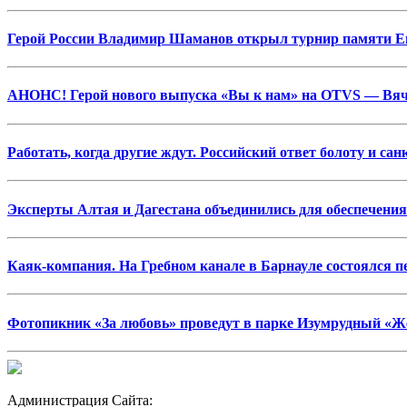
Герой России Владимир Шаманов открыл турнир памяти Ев
АНОНС! Герой нового выпуска «Вы к нам» на OTVS — Вяч
Работать, когда другие ждут. Российский ответ болоту и са
Эксперты Алтая и Дагестана объединились для обеспечени
Каяк-компания. На Гребном канале в Барнауле состоялся 
Фотопикник «За любовь» проведут в парке Изумрудный «Жё
Администрация Сайта: