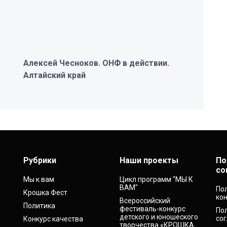
Алексей Чесноков. ОНФ в действии.
Алтайский край
Рубрики
Наши проекты
По
со
Мы к вам
Цикл программ "МЫ К
ВАМ"
По
Крошка Фест
ко
Всероссийский
Политика
фестиваль-конкурс
По
детского и юношеского
со
Конкурс качества
творчества «КРОШКА