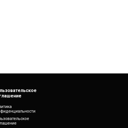
льзовательское
глашение
литика
нфиденциальности
льзовательское
глашение