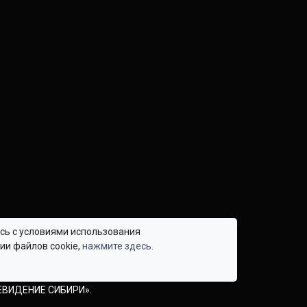
есь с условиями использования
ии файлов cookie,
нажмите здесь
.
tps://otvs.online) обязательна.
лашения.
ЕВИДЕНИЕ СИБИРИ».