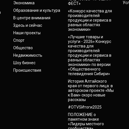
Ус
Экономика
ФЕСТ»
Образование и культура
«Конкурс качества для
в
производителей
В центре внимания
продукции и сервиса в
разных областях
Здесь и сейчас
экономики»
Наши проекты
«Лучшие товары и
Спорт
услуги - 2026» Конкурс
качества для
Общество
производителей
Недвижимость
продукции и сервиса в
разных областях
Шоу бизнес
экономики» по версии
«Общественного
Происшествия
телевидения Сибири»
История Алтайского
края от первого лица: в
авторском проекте «Мы
к Вам» скоро новые
рассказы
#OTVSИтоги2025
ПОЛОЖЕНИЕ о
памятном знаке
«Лидеры местного
сообщества»