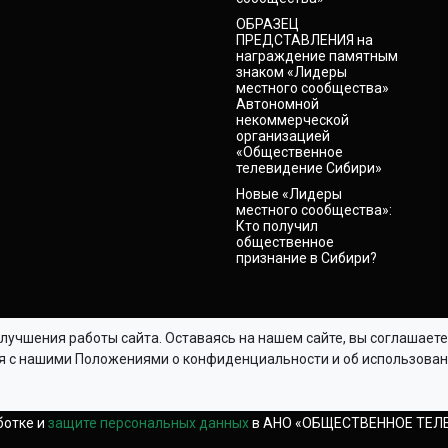
ОБРАЗЕЦ
ПРЕДСТАВЛЕНИЯ на
награждение памятным
знаком «Лидеры
местного сообщества»
Автономной
некоммерческой
организацией
«Общественное
телевидение Сибири»
Новые «Лидеры
местного сообщества»:
Кто получил
общественное
признание в Сибири?
лучшения работы сайта. Оставаясь на нашем сайте, вы соглашает
ся с нашими Положениями о конфиденциальности и об использован
© АНО «ОБЩЕСТВЕННОЕ ТЕЛЕВИДЕНИЕ СИБИРИ», 2024-2026.
использовании материалов ссылка (для сайтов - гиперссылка на ht
уя настоящий сайт, вы обязуетесь выполнять условия
данного сог
ботке и
защите персональных данных
в АНО «ОБЩЕСТВЕННОЕ ТЕЛ