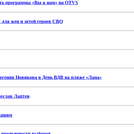
ость программы «Вы к нам» на OTVS
 для жен и детей героев СВО
гения Новикова в День ВДВ на пляже «Лапа»
еслав Лаптев
нкциям
я прозрачности выборов