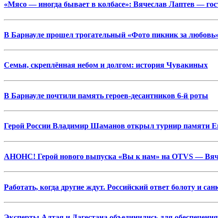
«Мясо — иногда бывает в колбасе»: Вячеслав Лаптев — г
В Барнауле прошел трогательный «Фото пикник за любовь»
Семья, скреплённая небом и долгом: история Чувакиных
В Барнауле почтили память героев-десантников 6-й роты
Герой России Владимир Шаманов открыл турнир памяти Ев
АНОНС! Герой нового выпуска «Вы к нам» на OTVS — Вяч
Работать, когда другие ждут. Российский ответ болоту и са
Эксперты Алтая и Дагестана объединились для обеспечени