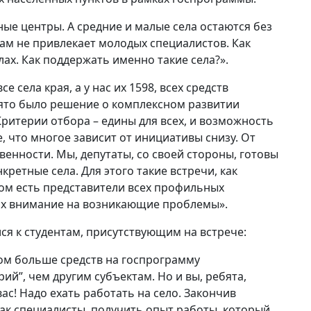
ные центры. А средние и малые села остаются без
ам не привлекает молодых специалистов. Как
лах. Как поддержать именно такие села?».
е села края, а у нас их 1598, всех средств
нято было решение о комплексном развитии
Критерии отбора – едины для всех, и возможность
е, что многое зависит от инициативы снизу. От
енности. Мы, депутаты, со своей стороны, готовы
кретные села. Для этого такие встречи, как
лом есть представители всех профильных
 их внимание на возникающие проблемы».
ся к студентам, присутствующим на встрече:
ом больше средств на госпрограмму
ий”, чем другим субъектам. Но и вы, ребята,
ас! Надо ехать работать на село. Закончив
как специалисты, получить опыт работы, который