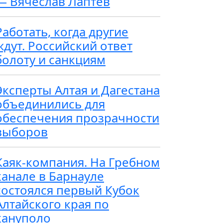
— Вячеслав Лаптев
Работать, когда другие
ждут. Российский ответ
болоту и санкциям
Эксперты Алтая и Дагестана
объединились для
обеспечения прозрачности
выборов
Каяк-компания. На Гребном
канале в Барнауле
состоялся первый Кубок
Алтайского края по
кануполо