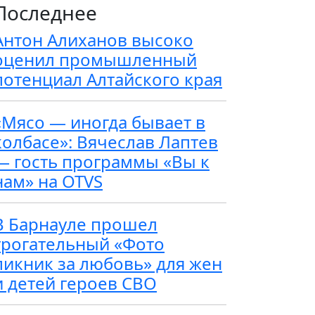
Последнее
Антон Алиханов высоко
оценил промышленный
потенциал Алтайского края
«Мясо — иногда бывает в
колбасе»: Вячеслав Лаптев
— гость программы «Вы к
нам» на OTVS
В Барнауле прошел
трогательный «Фото
пикник за любовь» для жен
и детей героев СВО