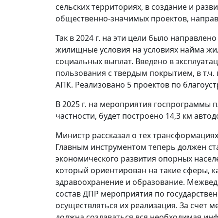
сельских территориях, в создание и раз
общественно-значимых проектов, направ
Так в 2024 г. на эти цели было направлен
жилищные условия на условиях найма жи
социальных выплат. Введено в эксплуата
пользования с твердым покрытием, в т.ч
АПК. Реализовано 5 проектов по благоустр
В 2025 г. на мероприятия госпрограммы п
частности, будет построено 14,3 км автод
Министр рассказал о тех трансформациях,
Главным инструментом теперь должен ст
экономического развития опорных населе
который ориентирован на такие сферы, как
здравоохранение и образование. Межвед
состав ДПР мероприятия по государствен
осуществляться их реализация. За счет 
должна создаваться вся необходимая инф