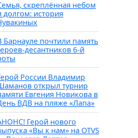
Семья, скреплённая небом
и долгом: история
Чувакиных
В Барнауле почтили память
героев-десантников 6-й
роты
Герой России Владимир
Шаманов открыл турнир
памяти Евгения Новикова в
День ВДВ на пляже «Лапа»
АНОНС! Герой нового
выпуска «Вы к нам» на OTVS