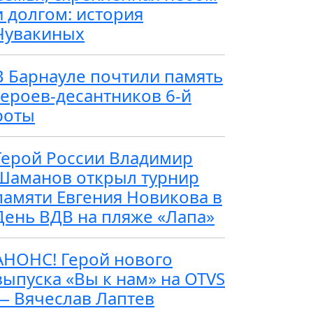
и долгом: история
Чувакиных
В Барнауле почтили память
героев-десантников 6-й
роты
Герой России Владимир
Шаманов открыл турнир
памяти Евгения Новикова в
День ВДВ на пляже «Лапа»
АНОНС! Герой нового
выпуска «Вы к нам» на OTVS
— Вячеслав Лаптев