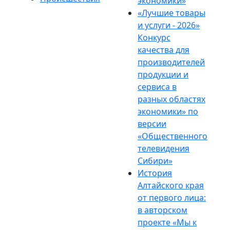
экономики»
«Лучшие товары
и услуги - 2026»
Конкурс
качества для
производителей
продукции и
сервиса в
разных областях
экономики» по
версии
«Общественного
телевидения
Сибири»
История
Алтайского края
от первого лица:
в авторском
проекте «Мы к