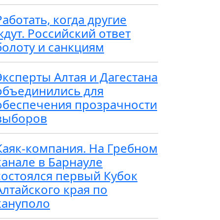
Работать, когда другие
ждут. Российский ответ
болоту и санкциям
Эксперты Алтая и Дагестана
объединились для
обеспечения прозрачности
выборов
Каяк-компания. На Гребном
канале в Барнауле
состоялся первый Кубок
Алтайского края по
кануполо