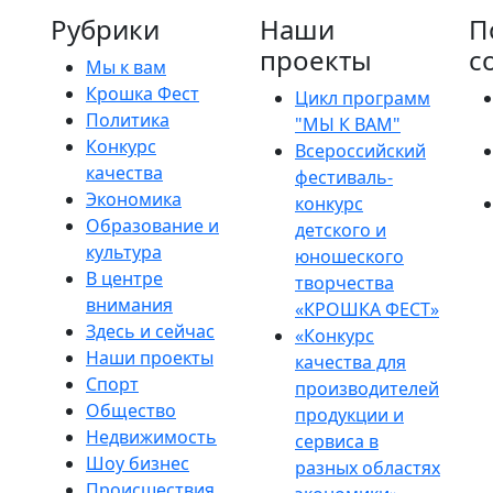
Рубрики
Наши
П
проекты
с
Мы к вам
Крошка Фест
Цикл программ
Политика
"МЫ К ВАМ"
Конкурс
Всероссийский
качества
фестиваль-
Экономика
конкурс
Образование и
детского и
культура
юношеского
В центре
творчества
внимания
«КРОШКА ФЕСТ»
Здесь и сейчас
«Конкурс
Наши проекты
качества для
Спорт
производителей
Общество
продукции и
Недвижимость
сервиса в
Шоу бизнес
разных областях
Происшествия