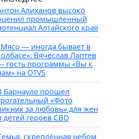
Антон Алиханов высоко
оценил промышленный
потенциал Алтайского края
«Мясо — иногда бывает в
колбасе»: Вячеслав Лаптев
— гость программы «Вы к
нам» на OTVS
В Барнауле прошел
трогательный «Фото
пикник за любовь» для жен
и детей героев СВО
Семья, скреплённая небом