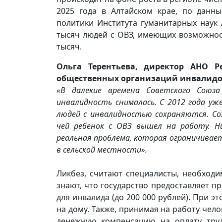
2025 года в Алтайском крае, по дан
политики Института гуманитарных наук
тысяч людей с ОВЗ, имеющих возможност
тысяч.
Ольга Терентьева, директор АНО Р
общественных организаций инвалидо
«В далекие времена Советского Союз
инвалидность снималась. С 2012 года у
людей с инвалидностью сохраняются. С
чей ребенок с ОВЗ вышел на работу. Н
реальная проблема, которая ограничивает
в сельской местности».
Ликбез, считают специалисты, необходи
знают, что государство предоставляет п
для инвалида (до 200 000 рублей). При э
на дому. Также, принимая на работу чело
денежную компенсацию на оплату тру