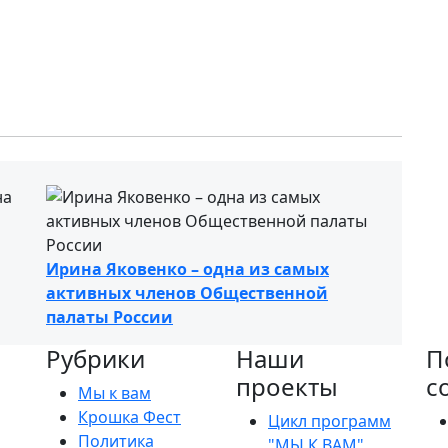
Ирина Яковенко – одна из самых
активных членов Общественной
палаты России
Рубрики
Наши
П
проекты
с
Мы к вам
Крошка Фест
Цикл программ
Политика
"МЫ К ВАМ"