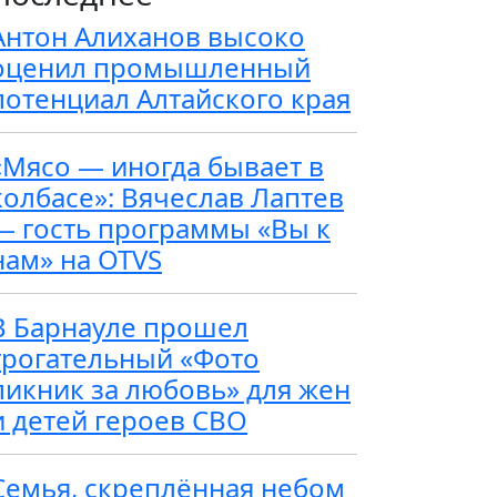
Антон Алиханов высоко
оценил промышленный
потенциал Алтайского края
«Мясо — иногда бывает в
колбасе»: Вячеслав Лаптев
— гость программы «Вы к
нам» на OTVS
В Барнауле прошел
трогательный «Фото
пикник за любовь» для жен
и детей героев СВО
Семья, скреплённая небом