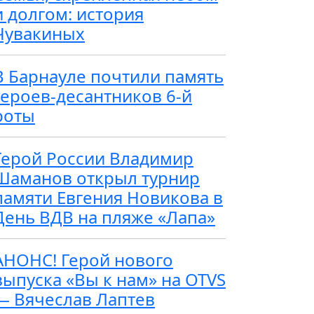
и долгом: история
Чувакиных
В Барнауле почтили память
героев-десантников 6-й
роты
Герой России Владимир
Шаманов открыл турнир
памяти Евгения Новикова в
День ВДВ на пляже «Лапа»
АНОНС! Герой нового
выпуска «Вы к нам» на OTVS
— Вячеслав Лаптев