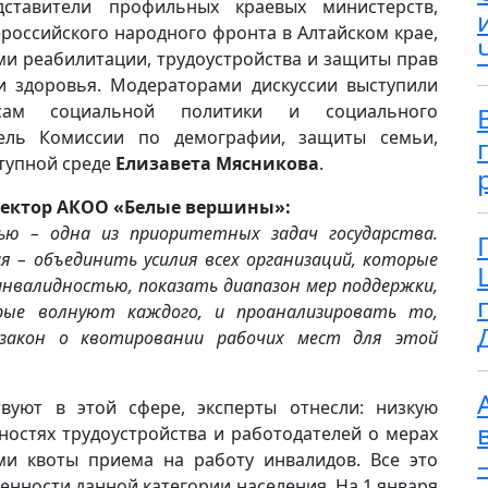
ставители профильных краевых министерств,
российского народного фронта в Алтайском крае,
и реабилитации, трудоустройства и защиты прав
 здоровья. Модераторами дискуссии выступили
сам социальной политики и социального
ль Комиссии по демографии, защиты семьи,
тупной среде
Елизавета Мясникова
.
ректор АКОО «Белые вершины»:
ью – одна из приоритетных задач государства.
я – объединить усилия всех организаций, которые
нвалидностью, показать диапазон мер поддержки,
рые волнуют каждого, и проанализировать то,
я закон о квотировании рабочих мест для этой
вуют в этой сфере, эксперты отнесли: низкую
остях трудоустройства и работодателей о мерах
ми квоты приема на работу инвалидов. Все это
енности данной категории населения. На 1 января