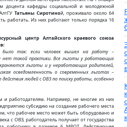
ным доцента кафедры социальной и молодежной
 АлтГУ
Татьяны Сиротино
й, проживало около 64
ь работать. Из них работают только порядка 16
есурсный центр Алтайского краевого союза
в:
а было так: если человек вышел на работу –
же нет такой практики. Все льготы у работающих
охраняются льготы и у неработающих родителей,
изкая осведомленность о современных льготах –
 действия людей с ОВЗ по поиску работы, особенно
м и работодателям. Например, не многие из них
редприятию субсидию на создание рабочего места
том, что рабочее место может быть оборудовано и
века с ОВЗ, работодатель получает от государства
да работнику в размере 6 МРОТ. Действующее