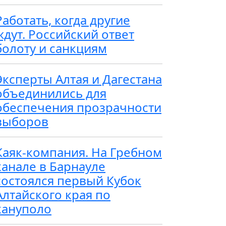
Работать, когда другие
ждут. Российский ответ
болоту и санкциям
Эксперты Алтая и Дагестана
объединились для
обеспечения прозрачности
выборов
Каяк-компания. На Гребном
канале в Барнауле
состоялся первый Кубок
Алтайского края по
кануполо