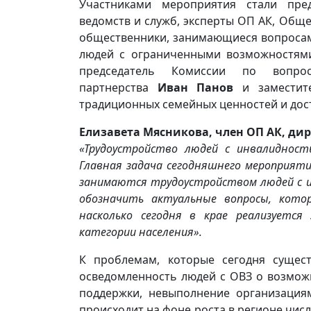
Участниками мероприятия стали пред
ведомств и служб, эксперты ОП АК, Обще
общественники, занимающиеся вопросам
людей с ограниченными возможностями
председатель Комиссии по вопро
партнерства
Иван Панов
и заместите
традиционных семейных ценностей и дос
Елизавета Мясникова, член ОП АК, ди
«Трудоустройство людей с инвалидност
Главная задача сегодняшнего мероприяти
занимаются трудоустройством людей с и
обозначить актуальные вопросы, кото
насколько сегодня в крае реализуетс
категории населения».
К проблемам, которые сегодня сущест
осведомленность людей с ОВЗ о возможн
поддержки, невыполнение организация
происходит на фоне роста в регионе числ