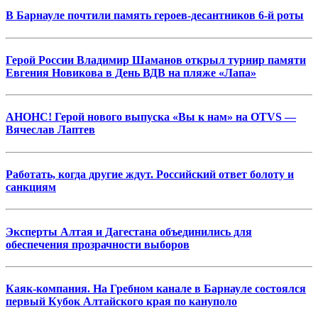
В Барнауле почтили память героев-десантников 6-й роты
Герой России Владимир Шаманов открыл турнир памяти
Евгения Новикова в День ВДВ на пляже «Лапа»
АНОНС! Герой нового выпуска «Вы к нам» на OTVS —
Вячеслав Лаптев
Работать, когда другие ждут. Российский ответ болоту и
санкциям
Эксперты Алтая и Дагестана объединились для
обеспечения прозрачности выборов
Каяк-компания. На Гребном канале в Барнауле состоялся
первый Кубок Алтайского края по кануполо