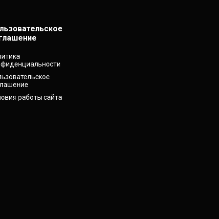
льзовательское
глашение
литика
нфиденциальности
льзовательское
глашение
ловия работы сайта