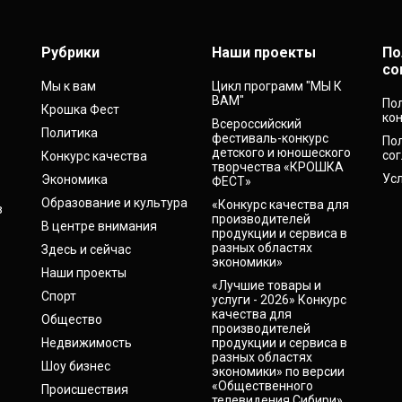
Рубрики
Наши проекты
По
со
Мы к вам
Цикл программ "МЫ К
ВАМ"
По
Крошка Фест
ко
Всероссийский
Политика
фестиваль-конкурс
По
детского и юношеского
со
Конкурс качества
творчества «КРОШКА
Ус
Экономика
ФЕСТ»
Образование и культура
«Конкурс качества для
в
производителей
В центре внимания
продукции и сервиса в
разных областях
Здесь и сейчас
экономики»
Наши проекты
«Лучшие товары и
Спорт
услуги - 2026» Конкурс
качества для
Общество
производителей
Недвижимость
продукции и сервиса в
разных областях
Шоу бизнес
экономики» по версии
«Общественного
Происшествия
телевидения Сибири»