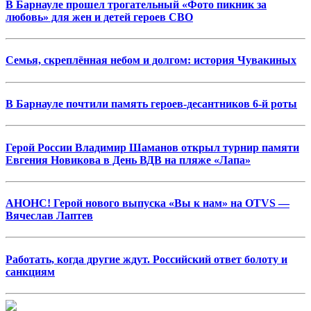
В Барнауле прошел трогательный «Фото пикник за
любовь» для жен и детей героев СВО
Семья, скреплённая небом и долгом: история Чувакиных
В Барнауле почтили память героев-десантников 6-й роты
Герой России Владимир Шаманов открыл турнир памяти
Евгения Новикова в День ВДВ на пляже «Лапа»
АНОНС! Герой нового выпуска «Вы к нам» на OTVS —
Вячеслав Лаптев
Работать, когда другие ждут. Российский ответ болоту и
санкциям