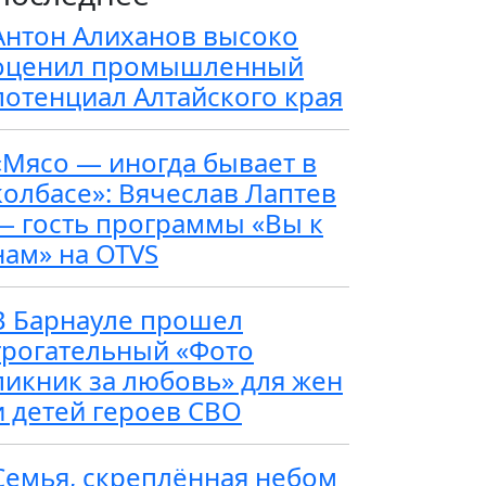
Антон Алиханов высоко
оценил промышленный
потенциал Алтайского края
«Мясо — иногда бывает в
колбасе»: Вячеслав Лаптев
— гость программы «Вы к
нам» на OTVS
В Барнауле прошел
трогательный «Фото
пикник за любовь» для жен
и детей героев СВО
Семья, скреплённая небом