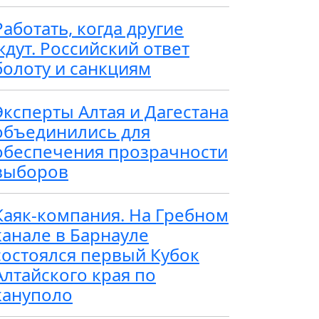
Работать, когда другие
ждут. Российский ответ
болоту и санкциям
Эксперты Алтая и Дагестана
объединились для
обеспечения прозрачности
выборов
Каяк-компания. На Гребном
канале в Барнауле
состоялся первый Кубок
Алтайского края по
кануполо