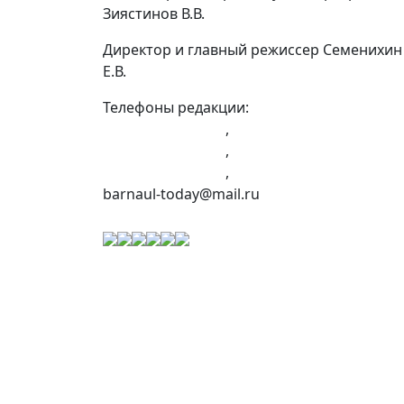
Зиястинов В.В.
Директор и главный режиссер Семенихин
Е.В.
Телефоны редакции:
+7 (983) 603-43-23
,
+7 (960) 960-40-39
,
+7 (960) 965-09-39
,
barnaul-today@mail.ru