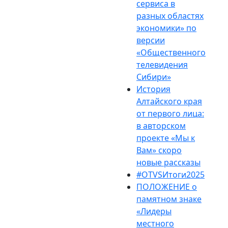
сервиса в
разных областях
экономики» по
версии
«Общественного
телевидения
Сибири»
История
Алтайского края
от первого лица:
в авторском
проекте «Мы к
Вам» скоро
новые рассказы
#OTVSИтоги2025
ПОЛОЖЕНИЕ о
памятном знаке
«Лидеры
местного