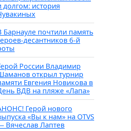
и долгом: история
Чувакиных
В Барнауле почтили память
героев-десантников 6-й
роты
Герой России Владимир
Шаманов открыл турнир
памяти Евгения Новикова в
День ВДВ на пляже «Лапа»
АНОНС! Герой нового
выпуска «Вы к нам» на OTVS
— Вячеслав Лаптев