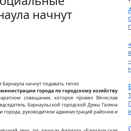
 социальные
наула начнут
дминистрации города по городскому хозяйству
аратном совещании, которое провел Вячеслав
едседатель Барнаульской городской Думы Галина
и города, руководители администраций районов и
дняшний день по данным филиала «Барнаульская