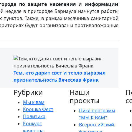
города по защите населения и информации
й неделе в пригороде Барнаула начнутся работы
пунктов. Также, в рамках месячника санитарной
ерриториях будут организованы противопожарные
Тем, кто дарит свет и тепло выразил
признательность Вячеслав Франк
Рубрики
Наши
П
проекты
с
Мы к вам
Крошка Фест
Цикл программ
Политика
"МЫ К ВАМ"
Конкурс
Всероссийский
качества
фестиваль-