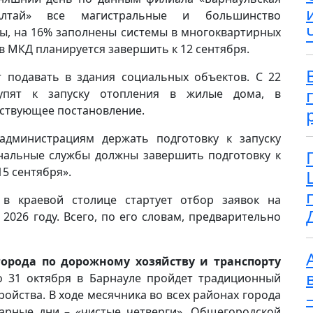
Алтай» все магистральные и большинство
ы, на 16% заполнены системы в многоквартирных
в МКД планируется завершить к 12 сентября.
т подавать в здания социальных объектов. С 22
упят к запуску отопления в жилые дома, в
тствующее постановление.
дминистрациям держать подготовку к запуску
нальные службы должны завершить подготовку к
5 сентября».
 в краевой столице стартует отбор заявок на
2026 году. Всего, по его словам, предварительно
орода по дорожному хозяйству и транспорту
о 31 октября в Барнауле пройдет традиционный
ойства. В ходе месячника во всех районах города
арные дни – «чистые четверги». Общегородской