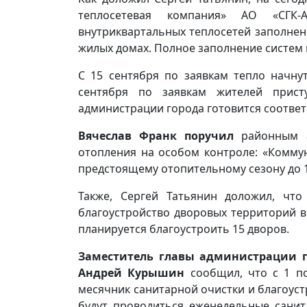
теплосетевая компания» АО «СГК-
внутриквартальных теплосетей заполнен
жилых домах. Полное заполнение систем 
С 15 сентября по заявкам тепло начну
сентября по заявкам жителей прист
администрации города готовится соотве
Вячеслав Франк поручил
районным а
отопления на особом контроле: «Комму
предстоящему отопительному сезону до 1
Также, Сергей Татьянин доложил, что
благоустройство дворовых территорий в 
планируется благоустроить 15 дворов.
Заместитель главы администрации г
Андрей Курышин
сообщил, что с 1 п
месячник санитарной очистки и благоустр
будут проводиться еженедельные санит