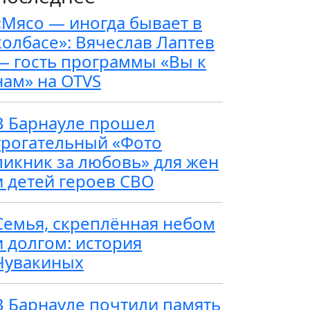
«Мясо — иногда бывает в
колбасе»: Вячеслав Лаптев
— гость программы «Вы к
нам» на OTVS
В Барнауле прошел
трогательный «Фото
пикник за любовь» для жен
и детей героев СВО
Семья, скреплённая небом
и долгом: история
Чувакиных
В Барнауле почтили память