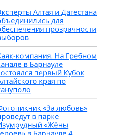
Эксперты Алтая и Дагестана
объединились для
обеспечения прозрачности
выборов
Каяк-компания. На Гребном
канале в Барнауле
состоялся первый Кубок
Алтайского края по
кануполо
Фотопикник «За любовь»
проведут в парке
Изумрудный «Жёны
героев» в Барнауле 4