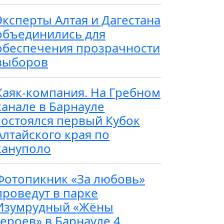
Эксперты Алтая и Дагестана
объединились для
обеспечения прозрачности
выборов
Каяк-компания. На Гребном
канале в Барнауле
состоялся первый Кубок
Алтайского края по
кануполо
Фотопикник «За любовь»
проведут в парке
Изумрудный «Жёны
героев» в Барнауле 4