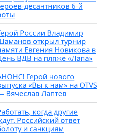
героев-десантников 6-й
роты
Герой России Владимир
Шаманов открыл турнир
памяти Евгения Новикова в
День ВДВ на пляже «Лапа»
АНОНС! Герой нового
выпуска «Вы к нам» на OTVS
— Вячеслав Лаптев
Работать, когда другие
ждут. Российский ответ
болоту и санкциям