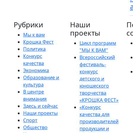
Рубрики
Наши
П
проекты
с
Мы к вам
Крошка Фест
Цикл программ
Политика
"МЫ К ВАМ"
Конкурс
Всероссийский
качества
фестиваль-
Экономика
конкурс
Образование и
детского и
культура
юношеского
В центре
творчества
внимания
«КРОШКА ФЕСТ»
Здесь и сейчас
«Конкурс
Наши проекты
качества для
Спорт
производителей
Общество
продукции и