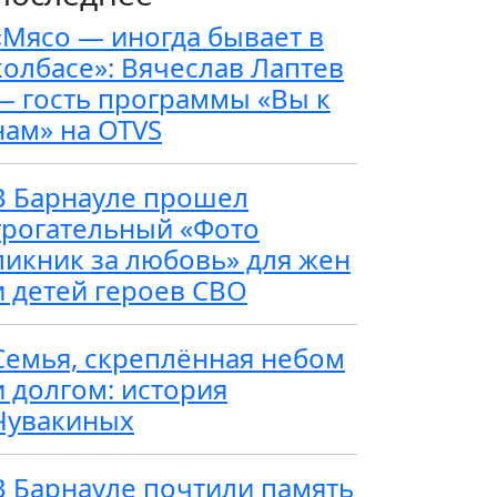
«Мясо — иногда бывает в
колбасе»: Вячеслав Лаптев
— гость программы «Вы к
нам» на OTVS
В Барнауле прошел
трогательный «Фото
пикник за любовь» для жен
и детей героев СВО
Семья, скреплённая небом
и долгом: история
Чувакиных
В Барнауле почтили память