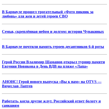
В Барнауле прошел трогательный «Фото пикник за
любовь» для жен и детей героев СВО
Семья, скреплённая небом и долгом: история Чувакиных
В Барнауле почтили память героев-десантников 6-й роты
Герой России Владимир Шаманов открыл турнир памяти
Евгения Новикова в День ВДВ на пляже «Лапа»
АНОНС! Герой нового выпуска «Вы к нам» на OTVS —
Вячеслав Лаптев
Работать, когда другие ждут. Российский ответ болоту и
санкциям