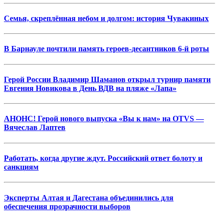
Семья, скреплённая небом и долгом: история Чувакиных
В Барнауле почтили память героев-десантников 6-й роты
Герой России Владимир Шаманов открыл турнир памяти
Евгения Новикова в День ВДВ на пляже «Лапа»
АНОНС! Герой нового выпуска «Вы к нам» на OTVS —
Вячеслав Лаптев
Работать, когда другие ждут. Российский ответ болоту и
санкциям
Эксперты Алтая и Дагестана объединились для
обеспечения прозрачности выборов