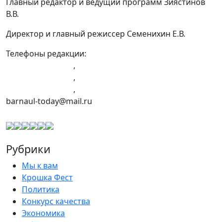
Главный редактор и ведущий программ Зиястинов
В.В.
Директор и главный режиссер Семенихин Е.В.
Телефоны редакции:
+7 (983) 603-43-23
,
+7 (960) 960-40-39
,
+7 (960) 965-09-39
,
barnaul-today@mail.ru
Рубрики
Мы к вам
Крошка Фест
Политика
Конкурс качества
Экономика