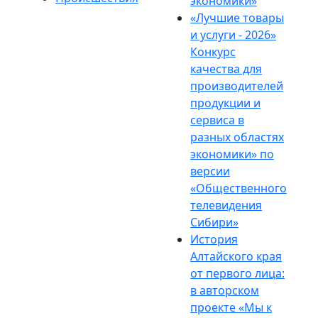
экономики»
«Лучшие товары
и услуги - 2026»
Конкурс
качества для
производителей
продукции и
сервиса в
разных областях
экономики» по
версии
«Общественного
телевидения
Сибири»
История
Алтайского края
от первого лица:
в авторском
проекте «Мы к