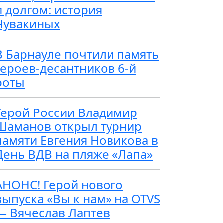
и долгом: история
Чувакиных
В Барнауле почтили память
героев-десантников 6-й
роты
Герой России Владимир
Шаманов открыл турнир
памяти Евгения Новикова в
День ВДВ на пляже «Лапа»
АНОНС! Герой нового
выпуска «Вы к нам» на OTVS
— Вячеслав Лаптев