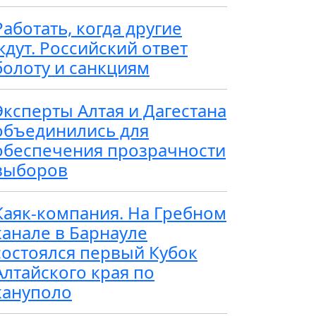
Работать, когда другие
ждут. Российский ответ
болоту и санкциям
Эксперты Алтая и Дагестана
объединились для
обеспечения прозрачности
выборов
Каяк-компания. На Гребном
канале в Барнауле
состоялся первый Кубок
Алтайского края по
кануполо