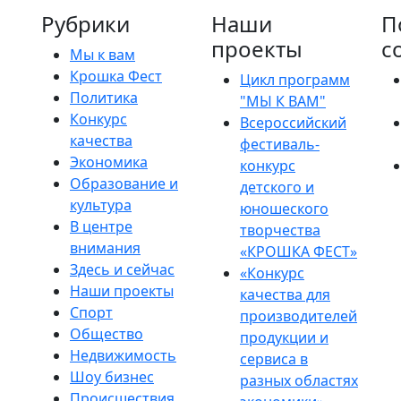
Рубрики
Наши
П
проекты
с
Мы к вам
Крошка Фест
Цикл программ
Политика
"МЫ К ВАМ"
Конкурс
Всероссийский
качества
фестиваль-
Экономика
конкурс
Образование и
детского и
культура
юношеского
В центре
творчества
внимания
«КРОШКА ФЕСТ»
Здесь и сейчас
«Конкурс
Наши проекты
качества для
Спорт
производителей
Общество
продукции и
Недвижимость
сервиса в
Шоу бизнес
разных областях
Происшествия