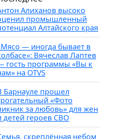
Антон Алиханов высоко
оценил промышленный
потенциал Алтайского края
«Мясо — иногда бывает в
колбасе»: Вячеслав Лаптев
— гость программы «Вы к
нам» на OTVS
В Барнауле прошел
трогательный «Фото
пикник за любовь» для жен
и детей героев СВО
Семья, скреплённая небом