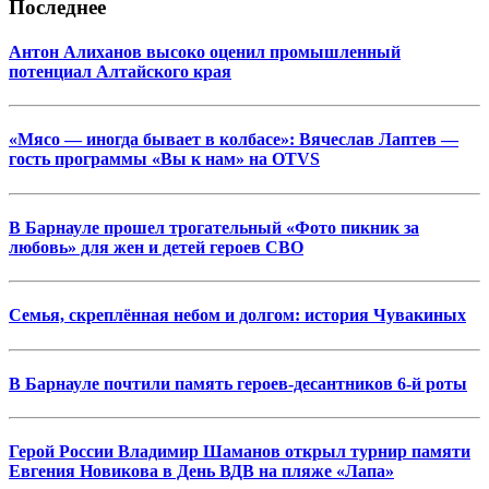
Последнее
Антон Алиханов высоко оценил промышленный
потенциал Алтайского края
«Мясо — иногда бывает в колбасе»: Вячеслав Лаптев —
гость программы «Вы к нам» на OTVS
В Барнауле прошел трогательный «Фото пикник за
любовь» для жен и детей героев СВО
Семья, скреплённая небом и долгом: история Чувакиных
В Барнауле почтили память героев-десантников 6-й роты
Герой России Владимир Шаманов открыл турнир памяти
Евгения Новикова в День ВДВ на пляже «Лапа»