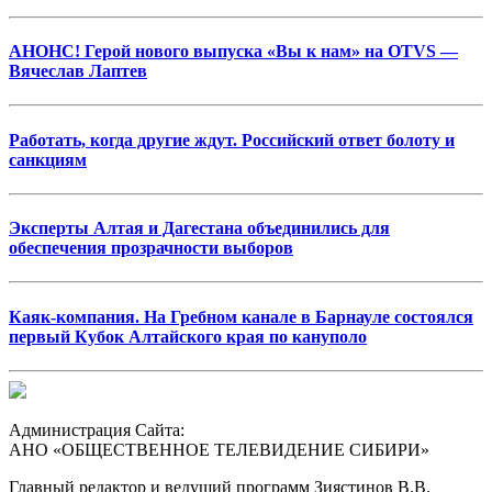
АНОНС! Герой нового выпуска «Вы к нам» на OTVS —
Вячеслав Лаптев
Работать, когда другие ждут. Российский ответ болоту и
санкциям
Эксперты Алтая и Дагестана объединились для
обеспечения прозрачности выборов
Каяк-компания. На Гребном канале в Барнауле состоялся
первый Кубок Алтайского края по кануполо
Администрация Сайта:
АНО «ОБЩЕСТВЕННОЕ ТЕЛЕВИДЕНИЕ СИБИРИ»
Главный редактор и ведущий программ Зиястинов В.В.