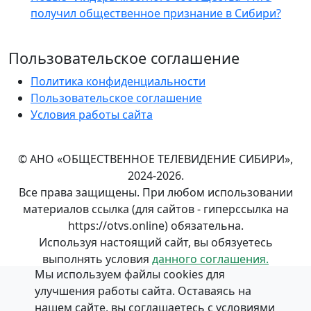
получил общественное признание в Сибири?
Пользовательское соглашение
Политика конфиденциальности
Пользовательское соглашение
Условия работы сайта
© АНО «ОБЩЕСТВЕННОЕ ТЕЛЕВИДЕНИЕ СИБИРИ»,
2024-2026.
Все права защищены. При любом использовании
материалов ссылка (для сайтов - гиперссылка на
https://otvs.online) обязательна.
Используя настоящий сайт, вы обязуетесь
выполнять условия
данного соглашения.
Мы используем файлы cookies для
Положение об обработке и
защите персональных
улучшения работы сайта. Оставаясь на
данных
в АНО «ОБЩЕСТВЕННОЕ ТЕЛЕВИДЕНИЕ
нашем сайте, вы соглашаетесь с условиями
СИБИРИ».