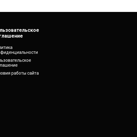
льзовательское
глашение
литика
нфиденциальности
льзовательское
глашение
ловия работы сайта