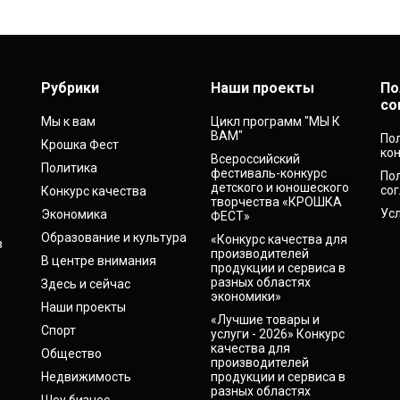
Рубрики
Наши проекты
По
со
Мы к вам
Цикл программ "МЫ К
ВАМ"
По
Крошка Фест
ко
Всероссийский
Политика
фестиваль-конкурс
По
детского и юношеского
со
Конкурс качества
творчества «КРОШКА
Ус
Экономика
ФЕСТ»
Образование и культура
«Конкурс качества для
в
производителей
В центре внимания
продукции и сервиса в
разных областях
Здесь и сейчас
экономики»
Наши проекты
«Лучшие товары и
Спорт
услуги - 2026» Конкурс
качества для
Общество
производителей
Недвижимость
продукции и сервиса в
разных областях