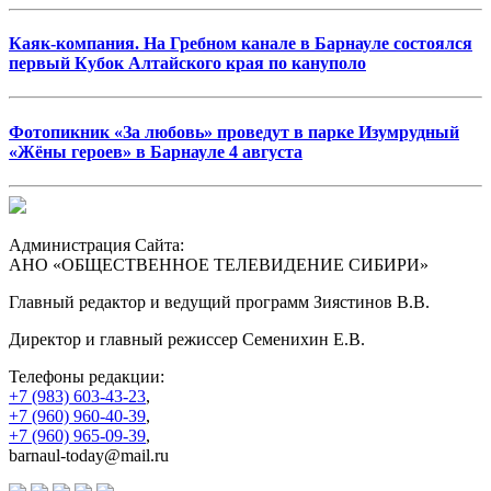
Каяк-компания. На Гребном канале в Барнауле состоялся
первый Кубок Алтайского края по кануполо
Фотопикник «За любовь» проведут в парке Изумрудный
«Жёны героев» в Барнауле 4 августа
Администрация Сайта:
АНО «ОБЩЕСТВЕННОЕ ТЕЛЕВИДЕНИЕ СИБИРИ»
Главный редактор и ведущий программ Зиястинов В.В.
Директор и главный режиссер Семенихин Е.В.
Телефоны редакции:
+7 (983) 603-43-23
,
+7 (960) 960-40-39
,
+7 (960) 965-09-39
,
barnaul-today@mail.ru