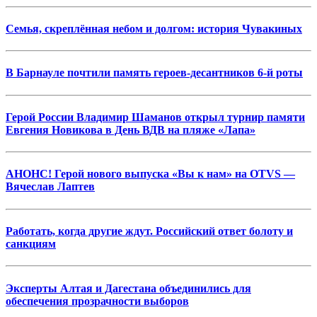
Семья, скреплённая небом и долгом: история Чувакиных
В Барнауле почтили память героев-десантников 6-й роты
Герой России Владимир Шаманов открыл турнир памяти
Евгения Новикова в День ВДВ на пляже «Лапа»
АНОНС! Герой нового выпуска «Вы к нам» на OTVS —
Вячеслав Лаптев
Работать, когда другие ждут. Российский ответ болоту и
санкциям
Эксперты Алтая и Дагестана объединились для
обеспечения прозрачности выборов